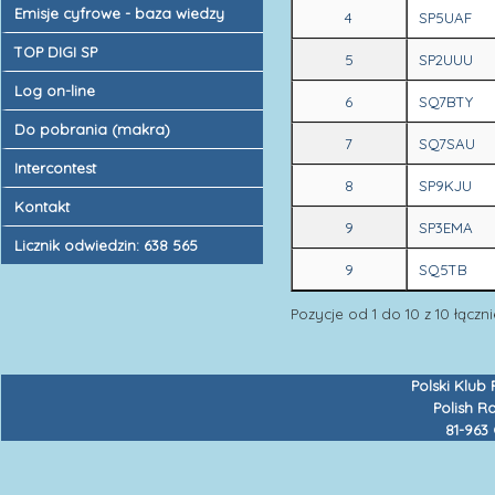
Emisje cyfrowe - baza wiedzy
4
SP5UAF
TOP DIGI SP
5
SP2UUU
Log on-line
6
SQ7BTY
Do pobrania (makra)
7
SQ7SAU
Intercontest
8
SP9KJU
Kontakt
9
SP3EMA
Licznik odwiedzin: 638 565
9
SQ5TB
Pozycje od 1 do 10 z 10 łączni
Polski Klub
Polish R
81-963 