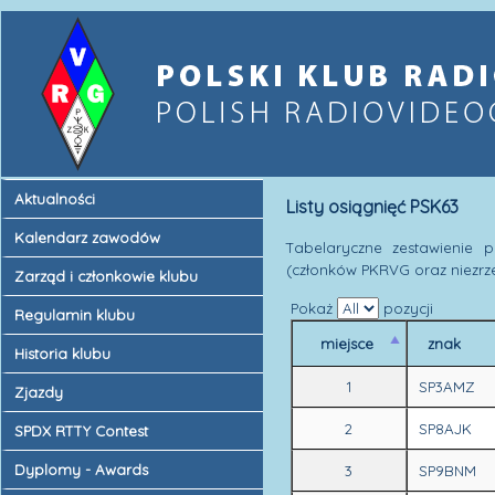
Aktualności
Listy osiągnięć PSK63
Kalendarz zawodów
Tabelaryczne zestawienie 
(członków PKRVG oraz niezrz
Zarząd i członkowie klubu
Pokaż
pozycji
Regulamin klubu
miejsce
znak
Historia klubu
1
SP3AMZ
Zjazdy
2
SP8AJK
SPDX RTTY Contest
Dyplomy - Awards
3
SP9BNM