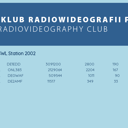
SWL Station 2002
1. DE1EDD 3091200 2800 190
2. ONL383 2129064 2204 167
3. DE0WAF 509544 1011 90
4. DE2AMF 11517 349 33