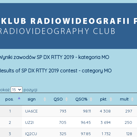
Wyniki zawodów SP DX RTTY 2019 - kategoria MO
Results of SP DX RTTY 2019 contest - category MO
Pokaż
pozycji
pos.
sign
QSO
QSO%
pkt.
mult
1
UA6CE
793
98.11
4 308
297
2
UZ2I
705
96.45
3 694
250
3
IQ2CU
325
97.85
1 732
128