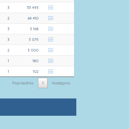
3
131 493
2
64 410
3
3 168
3
3 075
2
3 000
1
180
1
102
Poprzednia
1
Następna