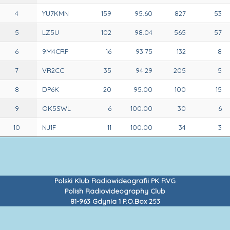
4
YU7KMN
159
95.60
827
53
5
LZ5U
102
98.04
565
57
6
9M4CRP
16
93.75
132
8
7
VR2CC
35
94.29
205
5
8
DP6K
20
95.00
100
15
9
OK5SWL
6
100.00
30
6
10
NJ1F
11
100.00
34
3
Polski Klub Radiowideografii PK RVG
Polish Radiovideography Club
81-963 Gdynia 1 P.O.Box 253