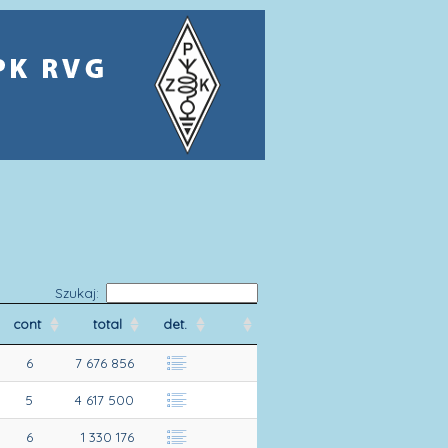
Szukaj:
cont
total
det.
6
7 676 856
5
4 617 500
6
1 330 176