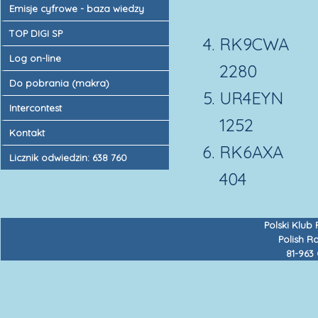
Emisje cyfrowe - baza wiedzy
14
TOP DIGI SP
RK9C
Log on-line
2280
Do pobrania (makra)
UR4E
Intercontest
1252
Kontakt
RK6
Licznik odwiedzin: 638 760
404
Polski Klub
Polish R
81-963 