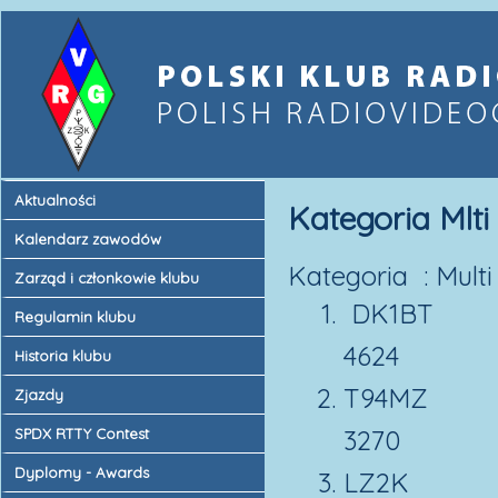
Aktualności
Kategoria Mlt
Kalendarz zawodów
Kategoria : Mult
Zarząd i członkowie klubu
DK1B
Regulamin klubu
4624
Historia klubu
T94M
Zjazdy
3270
SPDX RTTY Contest
Dyplomy - Awards
LZ2K