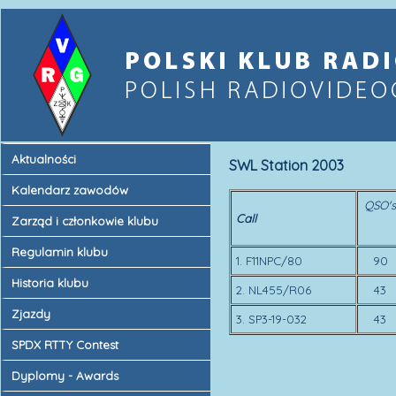
Aktualności
SWL Station 2003
Kalendarz zawodów
QSO's
Call
Zarząd i członkowie klubu
Regulamin klubu
1. F11NPC/80
90
Historia klubu
2. NL455/R06
43
Zjazdy
3. SP3-19-032
43
SPDX RTTY Contest
Dyplomy - Awards