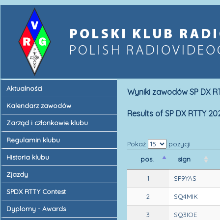
Aktualności
Wyniki zawodów SP DX RT
Kalendarz zawodów
Results of SP DX RTTY 20
Zarząd i członkowie klubu
Regulamin klubu
Pokaż
pozycji
Historia klubu
pos.
sign
Zjazdy
1
SP9YAS
SPDX RTTY Contest
2
SQ4MIK
Dyplomy - Awards
3
SQ3IOE