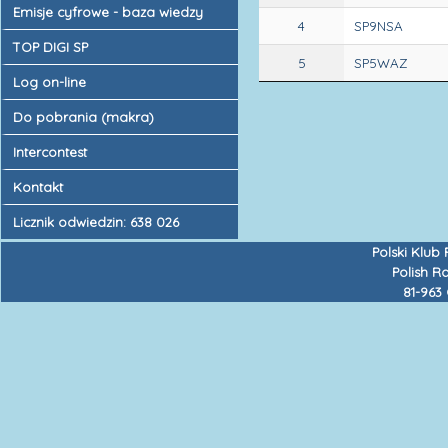
Emisje cyfrowe - baza wiedzy
4
SP9NSA
TOP DIGI SP
5
SP5WAZ
Log on-line
Do pobrania (makra)
Intercontest
Kontakt
Licznik odwiedzin: 638 026
Polski Klub
Polish R
81-963 