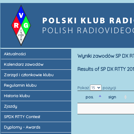
Aktualności
Wyniki zawodów SP DX RT
Kalendarz zawodów
Results of SP DX RTTY 20
Zarząd i członkowie klubu
Regulamin klubu
Pokaż
pozycji
Historia klubu
pos.
sign
Zjazdy
SPDX RTTY Contest
Dyplomy - Awards