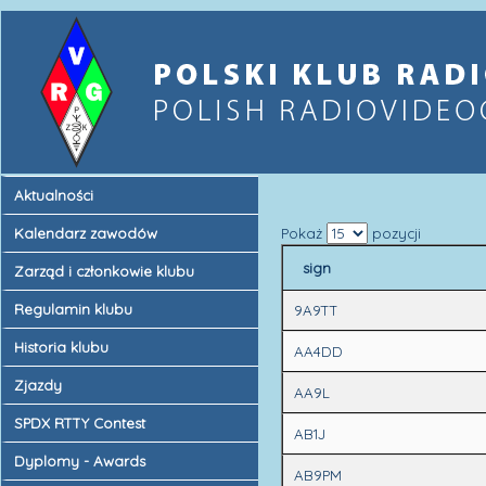
Aktualności
Kalendarz zawodów
Pokaż
pozycji
sign
Zarząd i członkowie klubu
Regulamin klubu
9A9TT
Historia klubu
AA4DD
Zjazdy
AA9L
SPDX RTTY Contest
AB1J
Dyplomy - Awards
AB9PM