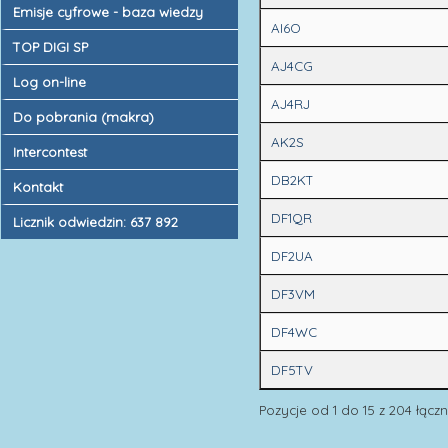
Emisje cyfrowe - baza wiedzy
AI6O
TOP DIGI SP
AJ4CG
Log on-line
AJ4RJ
Do pobrania (makra)
AK2S
Intercontest
DB2KT
Kontakt
DF1QR
Licznik odwiedzin: 637 892
DF2UA
DF3VM
DF4WC
DF5TV
Pozycje od 1 do 15 z 204 łączn