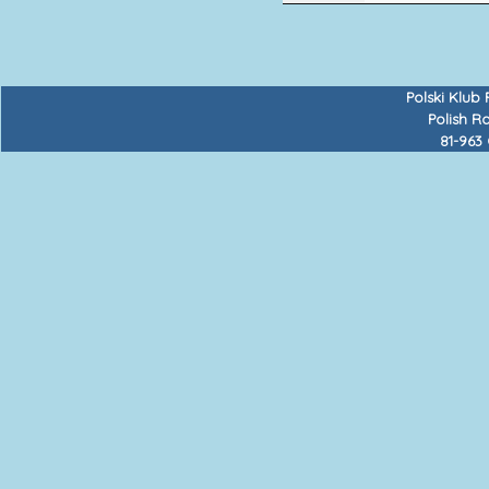
Polski Klub
Polish R
81-963 