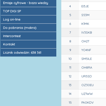
Emisje cyfrowe - baza wiedzy
4
EI3JE
TOP DIGI SP
5
S53M
Log on-line
6
K1MK
Do pobrania (makra)
7
IV3SKB
Intercontest
8
OH2T
Kontakt
9
YO4NF
Licznik odwiedzin: 638 361
10
SM5ILE
11
OH8RA
12
UR5SD
13
OZ30EU
14
UZ1WW
15
PA0KDV