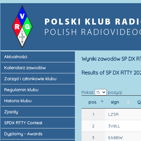
Aktualności
Wyniki zawodów SP DX RT
Kalendarz zawodów
Results of SP DX RTTY 20
Zarząd i członkowie klubu
Regulamin klubu
Pokaż
pozycji
Historia klubu
pos.
sign
Q
Zjazdy
1
LZ5R
SPDX RTTY Contest
2
3V8LL
Dyplomy - Awards
3
EA8BW