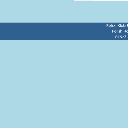
Polski Klub
Polish R
81-963 