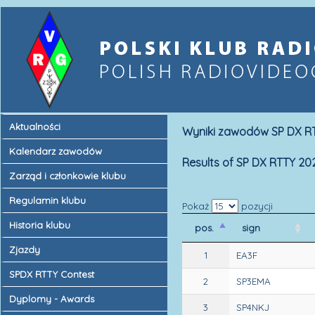
Aktualności
Wyniki zawodów SP DX RT
Kalendarz zawodów
Results of SP DX RTTY 20
Zarząd i członkowie klubu
Regulamin klubu
Pokaż
pozycji
Historia klubu
pos.
sign
Zjazdy
1
EA3F
SPDX RTTY Contest
2
SP3EMA
Dyplomy - Awards
3
SP4NKJ