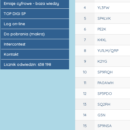
Emisje cyfrowe - baza wiedzy
4
YL3FW
TOP DIGI SP
5
SP4LVK
Log on-line
6
PE2K
Do pobrania (makra)
7
K4XL
Intercontest
8
YU1LM/QRP
Kontakt
9
K2YG
Licznik odwiedzin: 638 198
10
SP9RQH
11
PA0AWH
12
SP3PDO
13
SQ2RH
14
G5N
15
SP9NSA