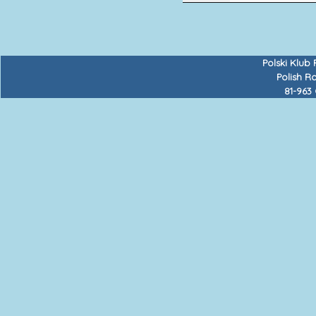
Polski Klub
Polish R
81-963 