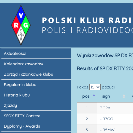
Aktualności
Wyniki zawodów SP DX RT
Kalendarz zawodów
Results of SP DX RTTY 20
Zarząd i członkowie klubu
Regulamin klubu
Pokaż
pozycji
Historia klubu
pos.
sign
Zjazdy
1
RG9A
SPDX RTTY Contest
2
UR7GO
Dyplomy - Awards
3
UR5MW