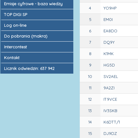
Emisje cyfrowe - baza wiedzy
4
YO9HP
TOP DIGI SP
5
EM0I
Log on-line
6
EA8DO
Do pobrania (makra)
7
DQ9Y
Intercontest
8
K1MK
Kontakt
9
HG5D
Licznik odwiedzin: 637 942
10
SV2AEL
11
9A2ZI
12
IT9VCE
13
IV3SKB
14
K6DTT/1
15
DJ9DZ