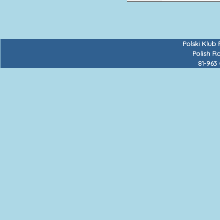
Polski Klub
Polish R
81-963 