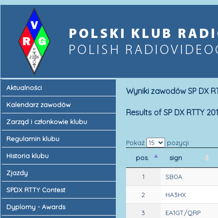
Aktualności
Wyniki zawodów SP DX RT
Kalendarz zawodów
Results of SP DX RTTY 20
Zarząd i członkowie klubu
Regulamin klubu
Pokaż
pozycji
Historia klubu
pos.
sign
Zjazdy
1
SB0A
SPDX RTTY Contest
2
HA3HX
Dyplomy - Awards
3
EA1GT/QRP