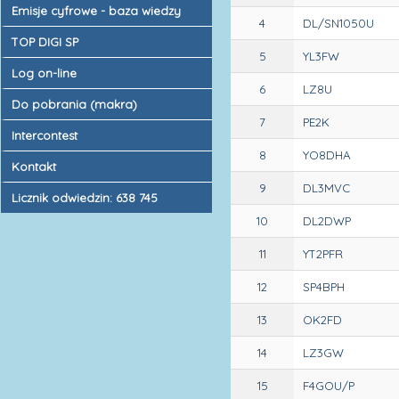
Emisje cyfrowe - baza wiedzy
4
DL/SN1050U
TOP DIGI SP
5
YL3FW
Log on-line
6
LZ8U
Do pobrania (makra)
7
PE2K
Intercontest
8
YO8DHA
Kontakt
9
DL3MVC
Licznik odwiedzin: 638 745
10
DL2DWP
11
YT2PFR
12
SP4BPH
13
OK2FD
14
LZ3GW
15
F4GOU/P